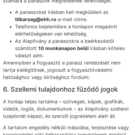
számára a panaszok megtételének lehetőségét.
A panaszokat írásban kell megküldeni az
titkarsag@ehh.ro
e-mail címre.
Telefonos bejelentésre a honlapon megadott
elérhetőségeken van lehetőség.
Az Alapítvány a panaszokra a beérkezéstől
számított
10 munkanapon belül
írásban köteles
választ adni.
Amennyiben a Fogyasztó a panasz rendezését nem
tartja kielégítőnek, jogosult a fogyasztóvédelmi
hatósághoz vagy bírósághoz fordulni.
6. Szellemi tulajdonhoz fűződő jogok
A honlap teljes tartalma – szövegek, képek, grafikák,
videók, logók, dokumentumok – az Alapítvány szellemi
tulajdonát képezi, és szerzői jogvédelem alatt áll.
A tartalom engedély nélküli másolása, terjesztése vagy
kereskedelmi célú felhasználása jogsértésnek minősül,