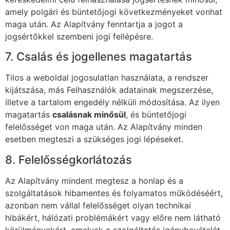
amely polgári és büntetőjogi következményeket vonhat
maga után. Az Alapítvány fenntartja a jogot a
jogsértőkkel szembeni jogi fellépésre.
7. Csalás és jogellenes magatartás
Tilos a weboldal jogosulatlan használata, a rendszer
kijátszása, más Felhasználók adatainak megszerzése,
illetve a tartalom engedély nélküli módosítása. Az ilyen
magatartás
csalásnak minősül
, és büntetőjogi
felelősséget von maga után. Az Alapítvány minden
esetben megteszi a szükséges jogi lépéseket.
8. Felelősségkorlátozás
Az Alapítvány mindent megtesz a honlap és a
szolgáltatások hibamentes és folyamatos működéséért,
azonban nem vállal felelősséget olyan technikai
hibákért, hálózati problémákért vagy előre nem látható
körülményekért, amelyek a szolgáltatás igénybevételét