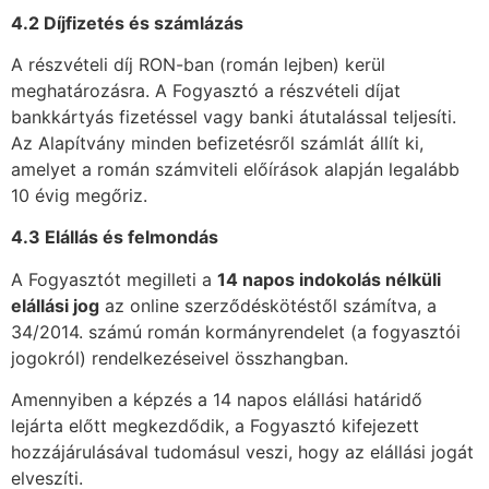
4.2 Díjfizetés és számlázás
A részvételi díj RON-ban (román lejben) kerül
meghatározásra. A Fogyasztó a részvételi díjat
bankkártyás fizetéssel vagy banki átutalással teljesíti.
Az Alapítvány minden befizetésről számlát állít ki,
amelyet a román számviteli előírások alapján legalább
10 évig megőriz.
4.3 Elállás és felmondás
A Fogyasztót megilleti a
14 napos indokolás nélküli
elállási jog
az online szerződéskötéstől számítva, a
34/2014. számú román kormányrendelet (a fogyasztói
jogokról) rendelkezéseivel összhangban.
Amennyiben a képzés a 14 napos elállási határidő
lejárta előtt megkezdődik, a Fogyasztó kifejezett
hozzájárulásával tudomásul veszi, hogy az elállási jogát
elveszíti.