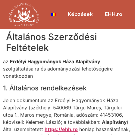
Képzések
EHH.ro
Általános Szerződési
Feltételek
az
Erdélyi Hagyományok Háza Alapítvány
szolgáltatásaira és adományozási lehetőségeire
vonatkozóan
1. Általános rendelkezések
Jelen dokumentum az Erdélyi Hagyományok Háza
Alapítvány (székhely: 540069 Târgu Mureș, Târgului
utca 1., Maros megye, Románia, adószám: 41453106,
képviseli: Kelemen László; a továbbiakban:
Alapítvány
)
által üzemeltetett
https://ehh.ro
honlap használatának,